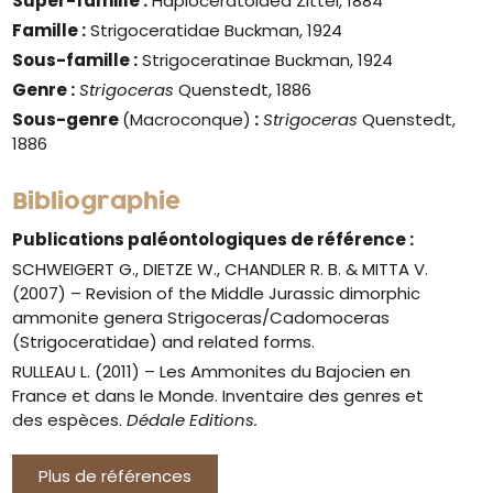
Super-famille :
Haploceratoidea Zittel, 1884
Famille :
Strigoceratidae Buckman, 1924
Sous-famille :
Strigoceratinae Buckman, 1924
Genre :
Strigoceras
Quenstedt, 1886
Sous-genre
(Macroconque)
:
Strigoceras
Quenstedt,
1886
Bibliographie
Publications paléontologiques de référence :
SCHWEIGERT G., DIETZE W., CHANDLER R. B. & MITTA V.
(2007) – Revision of the Middle Jurassic dimorphic
ammonite genera Strigoceras/Cadomoceras
(Strigoceratidae) and related forms.
RULLEAU L. (2011) – Les Ammonites du Bajocien en
France et dans le Monde. Inventaire des genres et
des espèces.
Dédale Editions.
Plus de références