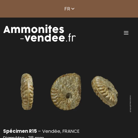
Spécimen R15
– Vendée, FRANCE
Diamètre : 38 mm