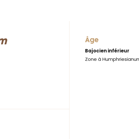
um
Âge
Bajocien inférieur
Zone à Humphriesianum