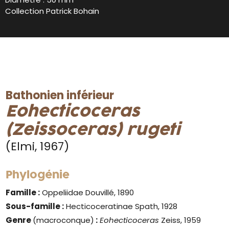
Collection Patrick Bohain
Bathonien inférieur
Eohecticoceras
(Zeissoceras) rugeti
(Elmi, 1967)
Phylogénie
Famille :
Oppeliidae Douvillé, 1890
Sous-famille :
Hecticoceratinae Spath, 1928
Genre
(macroconque)
:
Eohecticoceras
Zeiss, 1959