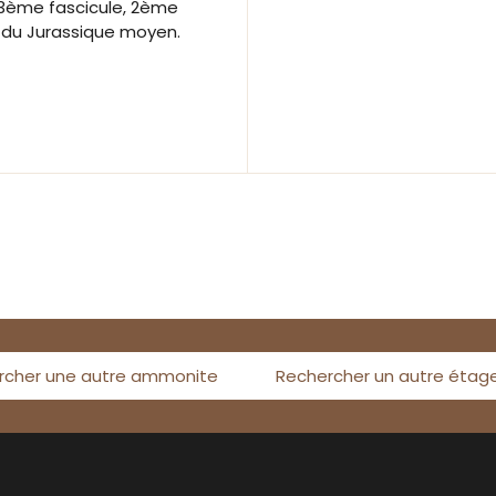
. 3ème fascicule, 2ème
e du Jurassique moyen.
rcher une autre ammonite
Rechercher un autre étag