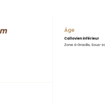
um
Âge
Callovien inférieur
Zone à Gracilis, Sous-z