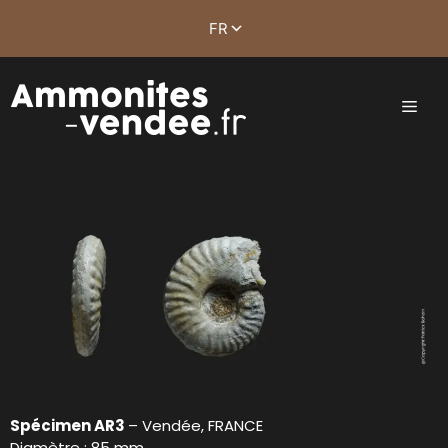
Spécimen AR3
– Vendée, FRANCE
Diamètre : 85 mm