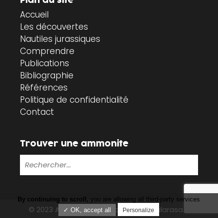
Plan du site
Accueil
Les découvertes
Nautiles jurassiques
Comprendre
Publications
Bibliographie
Références
Politique de confidentialité
Contact
Trouver une ammonite
By continuing to scroll,
you are allowing all third-party services
© 2023 Ammonites-vendée.fr |
Tabularasa.fr
✓ OK, accept all
Personalize