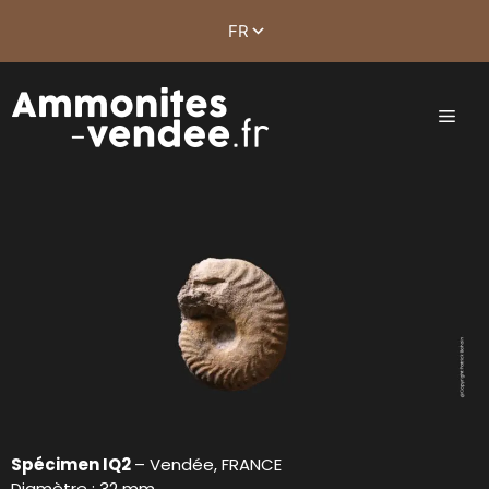
Spécimen IQ2
– Vendée, FRANCE
Diamètre : 32 mm