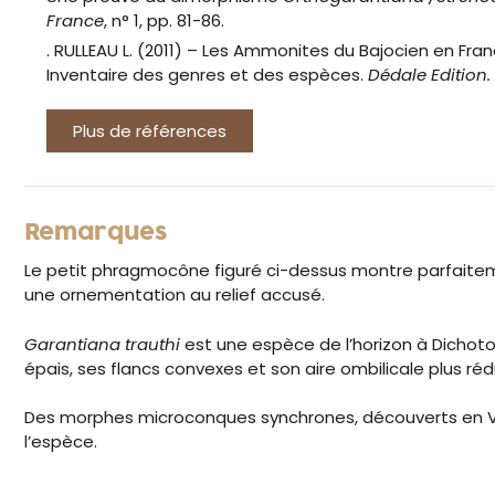
France
, n° 1, pp. 81-86.
. RULLEAU L. (2011) – Les Ammonites du Bajocien en Fra
Inventaire des genres et des espèces.
Dédale Edition.
Plus de références
Remarques
Le petit phragmocône figuré ci-dessus montre parfaite
une ornementation au relief accusé.
Garantiana trauthi
est une espèce de l’horizon à Dichot
épais, ses flancs convexes et son aire ombilicale plus réd
Des morphes microconques synchrones, découverts en
l’espèce.