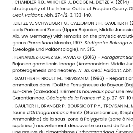
. CHANDLER R.B., WHICHER J., DODGE M., DIETZE V. (2014) 
stratigraphy of the Inferior Oolite at Frogden Quarry, 
Geol. Paläont.
Abh. 274/2-3, 133-148.
.
DIETZE V., SCHWEIGERT G., CALLOMON J.H., GAULTIER H 
early Parkinsoni Zones (Upper Bajocian, Middle Jurassi
Alb, SW Germany) with remarks on the phyletic evolu
genus
Garantiana
Mascke, 1907.
Stuttgarter Beiträge 
(Geologie und Paläontologie), Nr. 315.
. FERNANDEZ-LOPEZ S.R., PAVIA G. (2016) –
Paragarantia
Bajocian garantianin lineage (Ammonoidea, Middle Jura
proterogenesis and neoteny.
N. Jb. Geol. Paläont.
Abh. 
. GAUTHIER H. RIOULT M., TREVISAN M. (1996) – Répartiti
ammonites dans l’Oolithe Ferrugineuse de Bayeux (Baj
sur-Orne (Calvados). Eléments nouveaux pour une rév
Garantianinae.
Géologie de la France
n° 2, p. 27-67, 10 f
. GAULTIER H., BRANGER P., BOURSICOT P.Y., TREVISAN M.
faune d’
Orthogarantiana
Bentz (Garantianinae, Step
Ammonitina) de la sous-zone à Polygyralis (zone à Nio
supérieur) nouvellement découverte au nord de Niort 
Une preuve du dimorphisme
Orthogarantiana /Streno