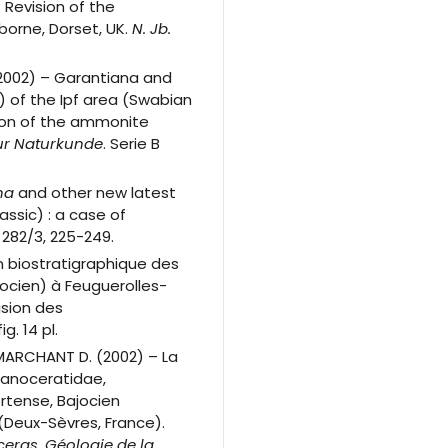
– Revision of the
Oborne, Dorset, UK.
N. Jb.
(2002) – Garantiana and
c) of the Ipf area (Swabian
tion of the ammonite
zur Naturkunde
. Serie B
na
and other new latest
ssic) : a case of
282/3, 225-249.
on biostratigraphique des
ocien) à Feuguerolles-
ision des
ig. 14 pl.
, MARCHANT D. (2002) – La
hanoceratidae,
rtense, Bajocien
(Deux-Sèvres, France).
ceras
.
Géologie de la