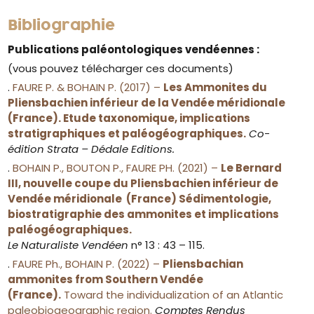
Bibliographie
Publications paléontologiques vendéennes :
(vous pouvez télécharger ces documents)
.
FAURE P. & BOHAIN P. (2017) –
Les Ammonites du
Pliensbachien inférieur de la Vendée méridionale
(France). Etude taxonomique, implications
stratigraphiques et paléogéographiques.
Co-
édition Strata – Dédale Editions.
.
BOHAIN P., BOUTON P., FAURE PH. (2021) –
Le Bernard
III, nouvelle coupe du Pliensbachien inférieur de
Vendée méridionale (France) Sédimentologie,
biostratigraphie des ammonites et implications
paléogéographiques.
Le Naturaliste Vendéen
n° 13 : 43 – 115.
.
FAURE Ph., BOHAIN P. (2022) –
Pliensbachian
ammonites from Southern Vendée
(France).
Toward the individualization of an Atlantic
paleobiogeographic region.
Comptes Rendus