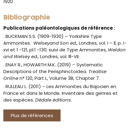
1920
Bibliographie
Publications paléontologiques de référence :
. BUCKMAN S.S. (1909-1930) –
Yorkshire Type
Ammonites.
Welseyand Son ed.,
Londres, vol. I – ll, p. i-
xvi et 1 -121, pl.1 -130; suivi de
Type Ammonites
,
Weldon
and Welsey ed.,
Londres, vol. lll-VII.
. ENAY R., HOWARTH M.K. (2019) –
Systematic
Descriptions of the Perisphinctoidea.
Treatise
Online
n° 120, Part L, Volume 3B, Chapter 7.
. RULLEAU L. (2011) – Les Ammonites du Bajocien en
France et dans le Monde. Inventaire des genres et
des espèces.
Dédale éditions.
Plus de références