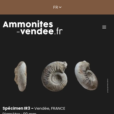
Spécimen IR3 –
Vendée, FRANCE
Diamètre : 90 mm