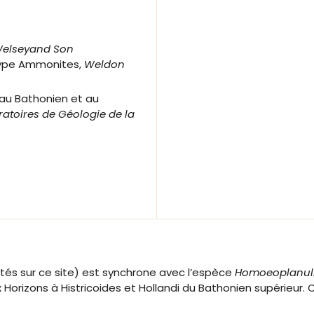
elseyand Son
 de Type Ammonites,
Weldon
 au Bathonien et au
toires de Géologie de la
és sur ce site) est synchrone avec l’espèce
Homoeoplanulit
orizons à Histricoides et Hollandi du Bathonien supérieur. 