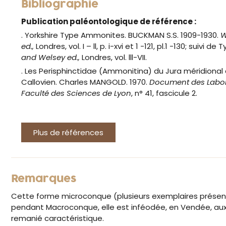
Bibliographie
Publication paléontologique de référence :
. Yorkshire Type Ammonites. BUCKMAN S.S. 1909-1930.
W
ed.,
Londres, vol. I – ll, p. i-xvi et 1 -121, pl.1 -130; suivi
and Welsey ed.,
Londres, vol. lll-VII.
. Les Perisphinctidae (Ammonitina) du Jura méridional
Callovien. Charles MANGOLD. 1970.
Document des Labora
Faculté des Sciences de Lyon
, n° 41, fascicule 2.
Plus de références
Remarques
Cette forme microconque (plusieurs exemplaires présent
pendant Macroconque, elle est inféodée, en Vendée, aux H
remanié caractéristique.