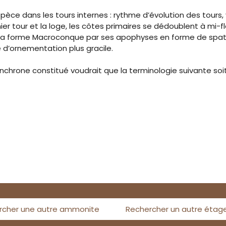
èce dans les tours internes : rythme d’évolution des tours, 
rnier tour et la loge, les côtes primaires se dédoublent à m
e la forme Macroconque par ses apophyses en forme de spatu
 d’ornementation plus gracile.
nchrone constitué voudrait que la terminologie suivante soi
rcher une autre ammonite
Rechercher un autre étag