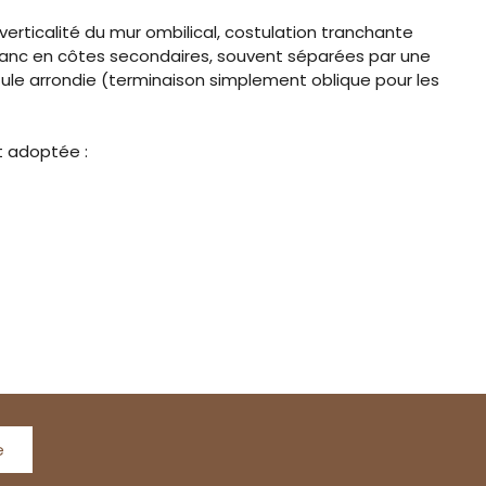
verticalité du mur ombilical, costulation tranchante
i-flanc en côtes secondaires, souvent séparées par une
le arrondie (terminaison simplement oblique pour les
t adoptée :
e