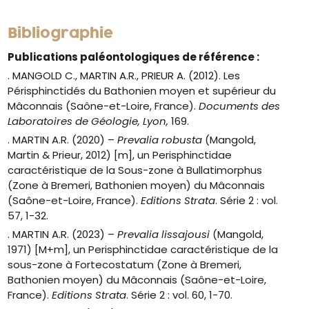
Bibliographie
Publications paléontologiques de référence :
. MANGOLD C., MARTIN A.R., PRIEUR A. (2012). Les
Périsphinctidés du Bathonien moyen et supérieur du
Mâconnais (Saône-et-Loire, France).
Documents des
Laboratoires de Géologie, Lyon,
169.
. MARTIN A.R. (2020) –
Prevalia robusta
(Mangold,
Martin & Prieur, 2012) [m], un Perisphinctidae
caractéristique de la Sous-zone à Bullatimorphus
(Zone à Bremeri, Bathonien moyen) du Mâconnais
(Saône-et-Loire, France).
Editions Strata
. Série 2 : vol.
57, 1-32.
. MARTIN A.R. (2023) –
Prevalia lissajousi
(Mangold,
1971) [M+m], un Perisphinctidae caractéristique de la
sous-zone à Fortecostatum (Zone à Bremeri,
Bathonien moyen) du Mâconnais (Saône-et-Loire,
France).
Editions Strata
. Série 2 : vol. 60, 1-70.