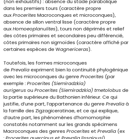
(non exhaustifs) : absence du stade parabolique
dans les premiers tours (caractère propre
aux
Procerites
Macroconques et microconques),
absence de sillon ventral lisse (caractère propre
aux
Homoeoplanulites
), tours non déprimés et relief
des côtes primaires et secondaires peu différencié,
côtes primaires non sigmoïdes (caractère affiché par
certaines espèces de W
agnericeras
).
Toutefois, les formes microconques
de
Prevalia
expriment bien la continuité phylogénique
avec les microconques du genre
Procerites
(par
exemple :
Procerites (Siemiradzkia)
aurigerus
ou
Procerites (Siemiradzkia) tmetolobus
de
la partie supérieure du Bathonien inférieur. Ce qui
justifie, d’une part, l’appartenance du genre
Prevalia
à
la famille des Zigzagiceratinae, et ce qui explique,
d’autre part, les phénomènes d’homomorphie
constatés notamment sur les grands spécimens
Macroconques des genres
Procerites
et
Prevalia
(ex
:
Procerites quercinus
et
Prevalia lissajousi
).