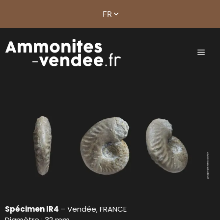
Spécimen IR4
– Vendée, FRANCE
Diamètre : 32 mm