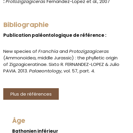
:
Protozigzagiceras
Fernandez-Lopez et al., 2007
Bibliographie
Publication paléontologique de référence :
New species of
Franchia
and
Protozigzagiceras
(Ammonoidea, middle Jurassic) : the phylletic origin
of Zigzagiceratinae. Sixto R. FERNANDEZ-LOPEZ & Julio
PAVIA. 2013.
Palaeontology
, vol. 57, part. 4.
Plus de références
Âge
Bathonien inférieur