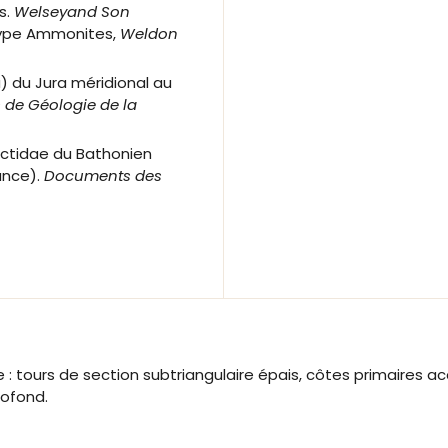
s.
Welseyand Son
 de Type Ammonites,
Weldon
) du Jura méridional au
 de Géologie de la
inctidae du Bathonien
ance).
Documents des
: tours de section subtriangulaire épais, côtes primaires a
rofond.