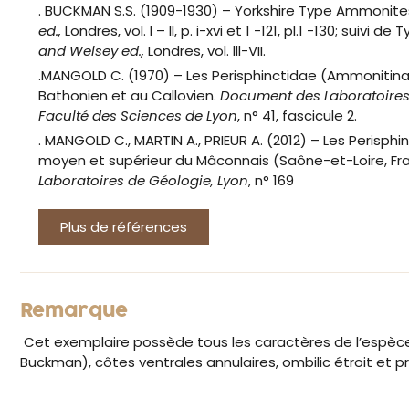
. BUCKMAN S.S. (1909-1930) – Yorkshire Type Ammonite
ed.,
Londres, vol. I – ll, p. i-xvi et 1 -121, pl.1 -130; suivi
and Welsey ed.,
Londres, vol. lll-VII.
.MANGOLD C. (1970) – Les Perisphinctidae (Ammonitina
Bathonien et au Callovien.
Document des Laboratoires
Faculté des Sciences de Lyon
, n° 41, fascicule 2.
. MANGOLD C., MARTIN A., PRIEUR A. (2012) – Les Perisph
moyen et supérieur du Mâconnais (Saône-et-Loire, Fr
Laboratoires de Géologie, Lyon
, n° 169
Plus de références
Remarque
Cet exemplaire possède tous les caractères de l’espèce 
Buckman), côtes ventrales annulaires, ombilic étroit et p