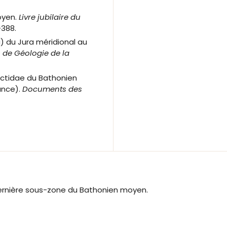
oyen.
Livre jubilaire du
1-388.
) du Jura méridional au
 de Géologie de la
inctidae du Bathonien
ance).
Documents des
dernière sous-zone du Bathonien moyen.