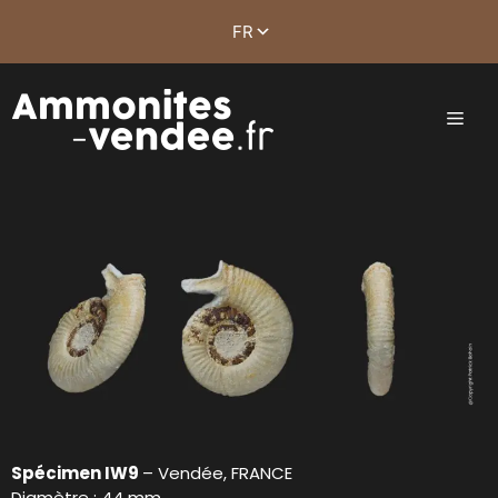
Spécimen IW9
– Vendée, FRANCE
Diamètre : 44 mm