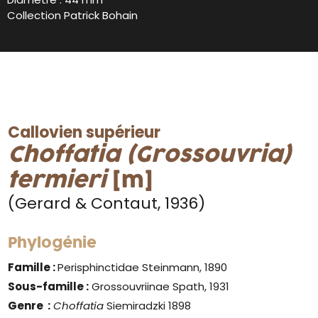
Collection Patrick Bohain
Callovien supérieur
Choffatia (Grossouvria)
termieri
[m]
(Gerard & Contaut, 1936)
Phylogénie
Famille :
Perisphinctidae Steinmann, 1890
Sous-famille :
Grossouvriinae Spath, 1931
Genre
:
Choffatia
Siemiradzki 1898