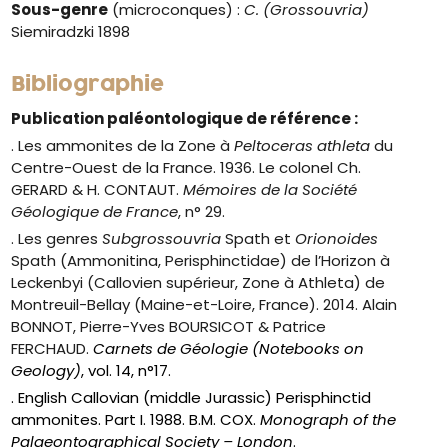
Sous-genre
(microconques) :
C. (Grossouvria)
Siemiradzki 1898
Bibliographie
Publication paléontologique de référence :
. Les ammonites de la Zone à
Peltoceras athleta
du
Centre-Ouest de la France. 1936. Le colonel Ch.
GERARD & H. CONTAUT.
Mémoires de la Société
Géologique de France
, n° 29.
. Les genres
Subgrossouvria
Spath et
Orionoides
Spath (Ammonitina, Perisphinctidae) de l’Horizon à
Leckenbyi (Callovien supérieur, Zone à Athleta) de
Montreuil-Bellay (Maine-et-Loire, France). 2014. Alain
BONNOT, Pierre-Yves BOURSICOT & Patrice
FERCHAUD.
Carnets de Géologie (Notebooks on
Geology)
, vol. 14, n°17.
. English Callovian (middle Jurassic) Perisphinctid
ammonites. Part I. 1988. B.M. COX.
Monograph of the
Palaeontographical Society – London
.