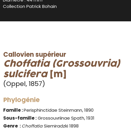
Collection Patrick Bohain
Callovien supérieur
Choffatia (Grossouvria)
sulcifera
[m]
(Oppel, 1857)
Phylogénie
Famille :
Perisphinctidae Steinmann, 1890
Sous-famille :
Grossouvriinae Spath, 1931
Genre
:
Choffatia
Siemiradzki 1898