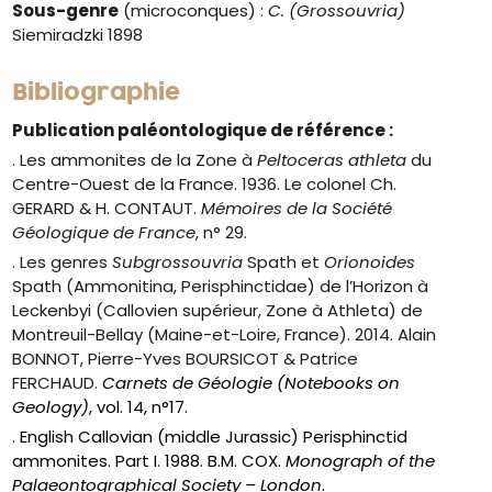
Sous-genre
(microconques) :
C. (Grossouvria)
Siemiradzki 1898
Bibliographie
Publication paléontologique de référence :
. Les ammonites de la Zone à
Peltoceras athleta
du
Centre-Ouest de la France. 1936. Le colonel Ch.
GERARD & H. CONTAUT.
Mémoires de la Société
Géologique de France
, n° 29.
. Les genres
Subgrossouvria
Spath et
Orionoides
Spath (Ammonitina, Perisphinctidae) de l’Horizon à
Leckenbyi (Callovien supérieur, Zone à Athleta) de
Montreuil-Bellay (Maine-et-Loire, France). 2014. Alain
BONNOT, Pierre-Yves BOURSICOT & Patrice
FERCHAUD.
Carnets de Géologie (Notebooks on
Geology)
, vol. 14, n°17.
. English Callovian (middle Jurassic) Perisphinctid
ammonites. Part I. 1988. B.M. COX.
Monograph of the
Palaeontographical Society – London
.