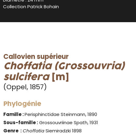
Collection Patrick Bohain
Callovien supérieur
Choffatia (Grossouvria)
sulcifera
[m]
(Oppel, 1857)
Phylogénie
Famille :
Perisphinctidae Steinmann, 1890
Sous-famille :
Grossouvriinae Spath, 1931
Genre
:
Choffatia
Siemiradzki 1898