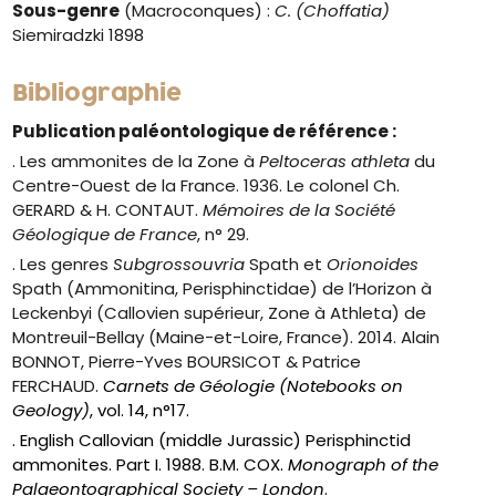
Sous-genre
(Macroconques) :
C. (Choffatia)
Siemiradzki 1898
Bibliographie
Publication paléontologique de référence :
. Les ammonites de la Zone à
Peltoceras athleta
du
Centre-Ouest de la France. 1936. Le colonel Ch.
GERARD & H. CONTAUT.
Mémoires de la Société
Géologique de France
, n° 29.
. Les genres
Subgrossouvria
Spath et
Orionoides
Spath (Ammonitina, Perisphinctidae) de l’Horizon à
Leckenbyi (Callovien supérieur, Zone à Athleta) de
Montreuil-Bellay (Maine-et-Loire, France). 2014. Alain
BONNOT, Pierre-Yves BOURSICOT & Patrice
FERCHAUD.
Carnets de Géologie (Notebooks on
Geology)
, vol. 14, n°17.
. English Callovian (middle Jurassic) Perisphinctid
ammonites. Part I. 1988. B.M. COX.
Monograph of the
Palaeontographical Society – London
.