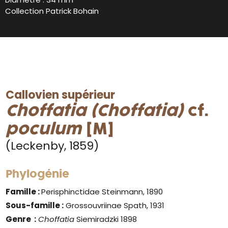
Collection Patrick Bohain
Callovien supérieur
Choffatia (Choffatia)
cf.
poculum
[M]
(Leckenby, 1859)
Phylogénie
Famille :
Perisphinctidae Steinmann, 1890
Sous-famille :
Grossouvriinae Spath, 1931
Genre
:
Choffatia
Siemiradzki 1898