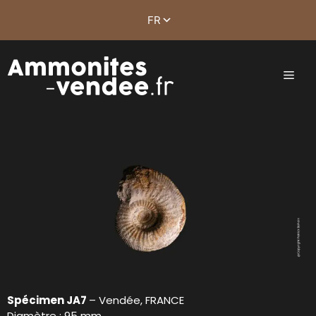
Spécimen JA7
– Vendée, FRANCE
Diamètre : 95 mm