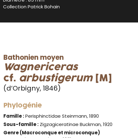
Collection Patrick Bohain
Bathonien moyen
Wagnericeras
cf.
arbustigerum
[M]
(d’Orbigny, 1846)
Phylogénie
Famille :
Perisphinctidae Steinmann, 1890
Sous-famille :
Zigzagiceratinae Buckman, 1920
Genre
(Macroconque et microconque)