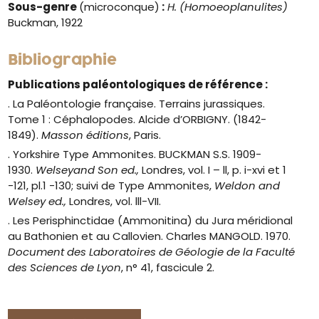
Sous-genre
(microconque)
:
H. (Homoeoplanulites)
Buckman, 1922
Bibliographie
Publications paléontologiques de référence :
. La Paléontologie française. Terrains jurassiques.
Tome 1 : Céphalopodes. Alcide d’ORBIGNY. (1842-
1849).
Masson
éditions
, Paris.
. Yorkshire Type Ammonites. BUCKMAN S.S. 1909-
1930.
Welseyand Son ed.,
Londres, vol. I – ll, p. i-xvi et 1
-121, pl.1 -130; suivi de Type Ammonites,
Weldon and
Welsey ed.,
Londres, vol. lll-VII.
. Les Perisphinctidae (Ammonitina) du Jura méridional
au Bathonien et au Callovien. Charles MANGOLD. 1970.
Document des Laboratoires de Géologie de la Faculté
des Sciences de Lyon
, n° 41, fascicule 2.