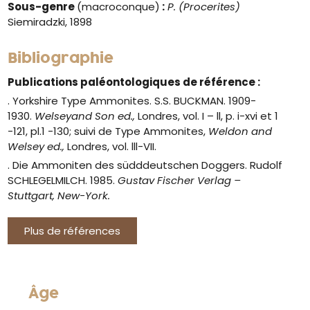
Sous-genre
(macroconque)
:
P. (Procerites)
Siemiradzki, 1898
Bibliographie
Publications paléontologiques de référence :
. Yorkshire Type Ammonites. S.S. BUCKMAN. 1909-
1930.
Welseyand Son ed.,
Londres, vol. I – ll, p. i-xvi et 1
-121, pl.1 -130; suivi de Type Ammonites,
Weldon and
Welsey ed.,
Londres, vol. lll-VII.
. Die Ammoniten des südddeutschen Doggers. Rudolf
SCHLEGELMILCH. 1985.
Gustav Fischer Verlag –
Stuttgart, New-York.
Plus de références
Âge