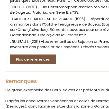
jurassiques.
Masson
édit., Paris. t. I : Céphalopodes ; tex
. DIETL G. (1978) – Die Heteromorphen ammoniten des
Beiträge zur Naturkunde
. Serie B. n°33.
. GAUTHIER H. RIOULT M., TREVISAN M. (1996) – Répartiti
ammonites dans l’Oolithe Ferrugineuse de Bayeux (Baj
sur-Orne (Calvados). Eléments nouveaux pour une rév
Garantianinae.
Géologie de la France
n° 2.
. RULLEAU L. (2011) -Les Ammonites du Bajocien en Fran
Inventaire des genres et des espèces.
Dédale Editions
Plus de références
Remarques
Ce grand exemplaire des Deux-Sèvres est présenté ici du 
D’après les découvertes vendéennes et celles de Norma
(Deshayes), dont l’acmé se situe dans la Zone à Garanti