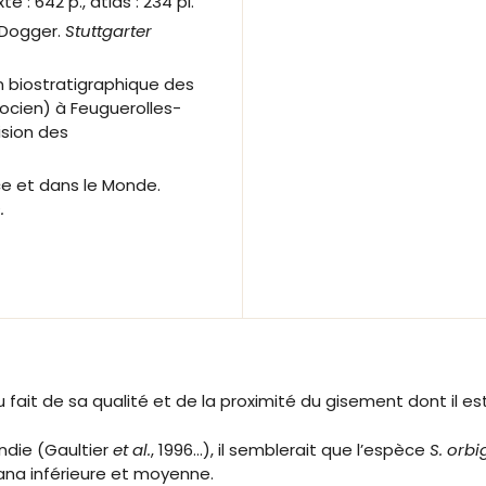
te : 642 p., atlas : 234 pl.
 Dogger.
Stuttgarter
on biostratigraphique des
ocien) à Feuguerolles-
ision des
ce et dans le Monde.
.
fait de sa qualité et de la proximité du gisement dont il es
ndie (Gaultier
et al.
, 1996…), il semblerait que l’espèce
S. orbi
ana inférieure et moyenne.