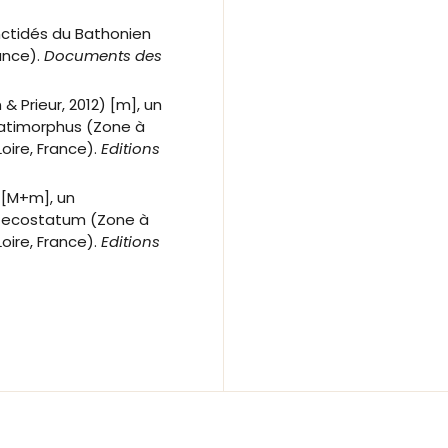
inctidés du Bathonien
ance).
Documents des
& Prieur, 2012) [m], un
latimorphus (Zone à
ire, France).
Editions
) [M+m], un
ortecostatum (Zone à
ire, France).
Editions