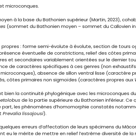
et microconques.
en à la base du Bathonien supérieur (Martin, 2023), cohab
tes
(sommet du Bathonien moyen – sommet du Callovien inf
propres : forme semi-évolute à évolute, section de tours o
ence éventuelle de constrictions, relief des côtes primair
res et secondaires variablement orientées sur le dernier to
sence de caractères spécifiques à ces genres (non exhaustif
icroconques), absence de sillon ventral lisse (caractère 
ciés, côtes primaires non sigmoïdes (caractères propres aux
t bien la continuité phylogénique avec les microconques d
metolobus
de la partie supérieure du Bathonien inférieur. Ce q
’autre part, les phénomènes d’homomorphie constatés nota
t
Prevalia lissajousi
).
uelques erreurs d’affectation de leurs spécimens du Mâcon
ont eu le mérite de mettre en relief l’extrême diversité de l