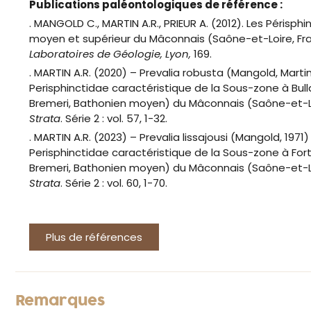
Publications paléontologiques de référence :
. MANGOLD C., MARTIN A.R., PRIEUR A. (2012). Les Périsph
moyen et supérieur du Mâconnais (Saône-et-Loire, Fr
Laboratoires de Géologie, Lyon,
169.
. MARTIN A.R. (2020) – Prevalia robusta (Mangold, Martin 
Perisphinctidae caractéristique de la Sous-zone à Bul
Bremeri, Bathonien moyen) du Mâconnais (Saône-et-Lo
Strata
. Série 2 : vol. 57, 1-32.
. MARTIN A.R. (2023) – Prevalia lissajousi (Mangold, 1971
Perisphinctidae caractéristique de la Sous-zone à F
Bremeri, Bathonien moyen) du Mâconnais (Saône-et-Lo
Strata
. Série 2 : vol. 60, 1-70.
Plus de références
Remarques