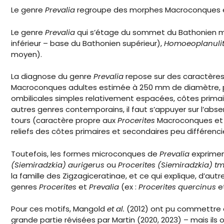
Le genre
Prevalia
regroupe des morphes Macroconques 
Le genre
Prevalia
qui s’étage du sommet du Bathonien moy
inférieur – base du Bathonien supérieur),
Homoeoplanuli
moyen).
La diagnose du genre
Prevalia
repose sur des caractères 
Macroconques adultes estimée à 250 mm de diamètre, prés
ombilicales simples relativement espacées, côtes primai
autres genres contemporains, il faut s’appuyer sur l’ab
tours (caractère propre aux
Procerites
Macroconques et m
reliefs des côtes primaires et secondaires peu différen
Toutefois, les formes microconques de
Prevalia
exprimen
(Siemiradzkia) aurigerus
ou
Procerites (Siemiradzkia) t
la famille des Zigzagiceratinae, et ce qui explique, d
genres
Procerites
et
Prevalia
(ex :
Procerites quercinus
e
Pour ces motifs, Mangold
et al.
(2012) ont pu commettre q
grande partie révisées par Martin (2020, 2023) – mais ils 