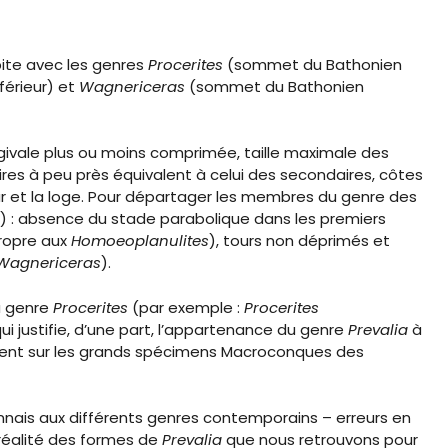
ite avec les genres
Procerites
(sommet du Bathonien
érieur) et
Wagnericeras
(sommet du Bathonien
givale plus ou moins comprimée, taille maximale des
es à peu près équivalent à celui des secondaires, côtes
ur et la loge. Pour départager les membres du genre des
s) : absence du stade parabolique dans les premiers
propre aux
Homoeoplanulites
), tours non déprimés et
Wagnericeras
).
u genre
Procerites
(par exemple :
Procerites
ui justifie, d’une part, l’appartenance du genre
Prevalia
à
mment sur les grands spécimens Macroconques des
nais aux différents genres contemporains – erreurs en
a réalité des formes de
Prevalia
que nous retrouvons pour