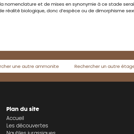
de la nomenclature et de mises en synonymie à ce stade ser
de réalité biologique, donc d’espèce ou de dimorphisme sexu
rcher une autre ammonite
Rechercher un autre étag
Plan du site
Accueil
Les découvertes
Nautiles jurassiques