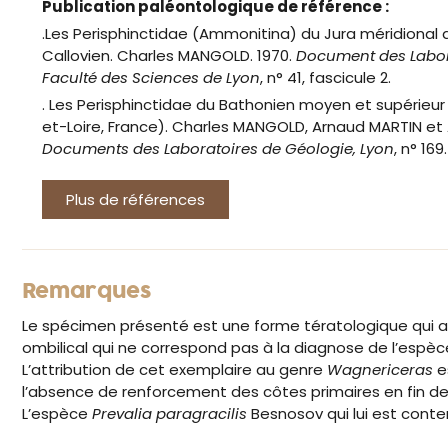
Publication paléontologique de référence :
.Les Perisphinctidae (Ammonitina) du Jura méridional 
Callovien. Charles MANGOLD. 1970.
Document des Labora
Faculté des Sciences de Lyon
, n° 41, fascicule 2.
. Les Perisphinctidae du Bathonien moyen et supérieu
et-Loire, France). Charles MANGOLD, Arnaud MARTIN et A
Documents des Laboratoires de Géologie, Lyon
, n° 169.
Plus de références
Remarques
Le spécimen présenté est une forme tératologique qui a 
ombilical qui ne correspond pas à la diagnose de l’espèc
L’attribution de cet exemplaire au genre
Wagnericeras
es
l’absence de renforcement des côtes primaires en fin de
L’espèce
Prevalia paragracilis
Besnosov qui lui est cont