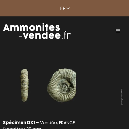
Spécimen DX1
– Vendée, FRANCE
Diamètre : 39 mm