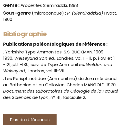
Genre
:
Procerites
Siemiradzki, 1898
Sous-genre
(microconque)
:
P. (Siemiradzkia)
Hyatt,
1900
Bibliographie
Publications paléontologiques de référence :
. Yorkshire Type Ammonites. S.S. BUCKMAN. 1909-
1930.
Welseyand Son ed.,
Londres, vol. I – ll, p. i-xvi et 1
-121, pl.1 -130; suivi de Type Ammonites,
Weldon and
Welsey ed.,
Londres, vol. lll-VII.
. Les Perisphinctidae (Ammonitina) du Jura méridional
au Bathonien et au Callovien. Charles MANGOLD. 1970.
Document des Laboratoires de Géologie de la Faculté
des Sciences de Lyon
, n° 41, fascicule 2.
Plus de références