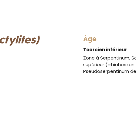
tylites)
Âge
Toarcien inférieur
Zone à Serpentinum, S
supérieur (=biohorizon
Pseudoserpentinum de 