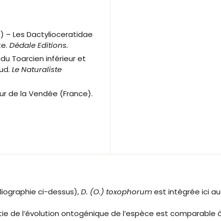
3) –
Les Dactylioceratidae
te.
Dédale Editions.
 du Toarcien inférieur et
aud.
Le Naturaliste
eur de la Vendée (France).
liographie ci-dessus),
D. (O.) toxophorum
est intégrée ici 
artie de l’évolution ontogénique de l’espèce est comparable 