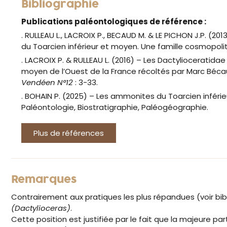
Bibliographie
Publications paléontologiques de référence :
. RULLEAU L., LACROIX P., BECAUD M. & LE PICHON J.P. (201
du Toarcien inférieur et moyen. Une famille cosmopoli
. LACROIX P. & RULLEAU L. (2016) – Les Dactylioceratidae
moyen de l’Ouest de la France récoltés par Marc Béc
Vendéen N°12
: 3-33.
. BOHAIN P. (2025) – Les ammonites du Toarcien inféri
Paléontologie, Biostratigraphie, Paléogéographie.
Plus de références
Remarques
Contrairement aux pratiques les plus répandues (voir bib
(Dactylioceras)
.
Cette position est justifiée par le fait que la majeure p