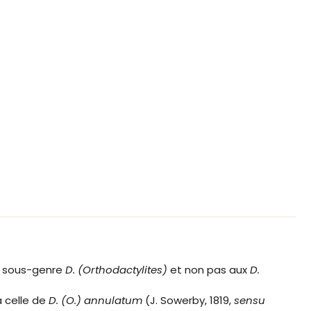
au sous-genre
D. (Orthodactylites)
et non pas aux
D.
à celle de
D. (O.) annulatum
(J. Sowerby, 1819,
sensu