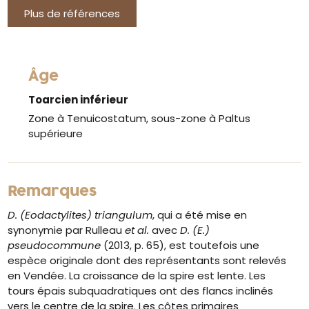
Plus de références
Âge
Toarcien inférieur
Zone à Tenuicostatum, sous-zone à Paltus
supérieure
Remarques
D. (Eodactylites) triangulum
, qui a été mise en
synonymie par Rulleau
et al.
avec
D. (E.)
pseudocommune
(2013, p. 65), est toutefois une
espèce originale dont des représentants sont relevés
en Vendée. La croissance de la spire est lente. Les
tours épais subquadratiques ont des flancs inclinés
vers le centre de la spire. Les côtes primaires