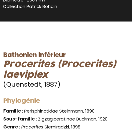
Collection Patrick Bohain
Bathonien inférieur
Procerites (Procerites)
laeviplex
(Quenstedt, 1887)
Phylogénie
Famille :
Perisphinctidae Steinmann, 1890
Sous-famille :
Zigzagiceratinae Buckman, 1920
Genre
:
Procerites
Siemiradzki, 1898