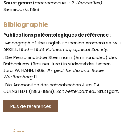
Sous-genre
(macroconque)
:
P. (Procerites)
Siemiradzki, 1898
Bibliographie
Publications paléontologiques de référence :
. Monograph of the English Bathonian Ammonites. W.J.
ARKELL. 1950 – 1958.
Palaeontographical Society
.
. Die Perisphinctidae Steinmann (Ammonoidea) des
Bathoniums (Brauner Jura) in südwestdeutschen
Jura.
W. HAHN. 1969.
Jh. geol. landesamt, Baden
Württemberg
11.
. Die Ammoniten des schwabischen Jura. F.A.
QUENSTEDT (1883-1888).
Schweizerbart éd.,
Stuttgart.
Plus de références