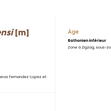
ensi
[m]
Âge
Bathonien inférieur
Zone à Zigzag, sous-z
ceras
Fernandez-Lopez et