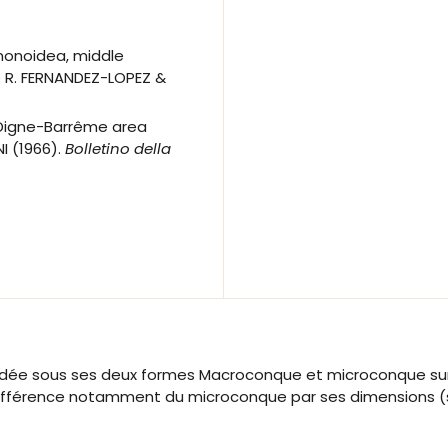
noidea, middle
xto R. FERNANDEZ-LOPEZ &
 Digne-Barrême area
I (1966).
Bolletino della
dée sous ses deux formes Macroconque et microconque su
 différence notamment du microconque par ses dimensions 