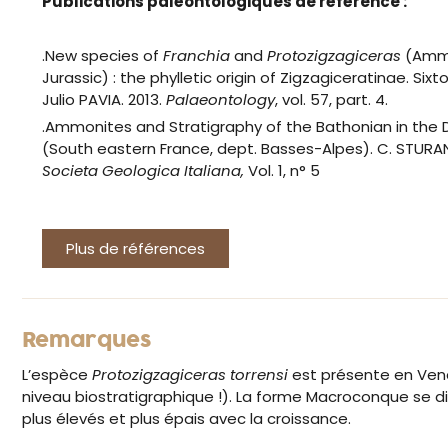
Publications paléontologiques de référence :
.New species of
Franchia
and
Protozigzagiceras
(Ammo
Jurassic) : the phylletic origin of Zigzagiceratinae. Si
Julio PAVIA. 2013.
Palaeontology
, vol. 57, part. 4.
.Ammonites and Stratigraphy of the Bathonian in the
(South eastern France, dept. Basses-Alpes). C. STURAN
Societa Geologica Italiana,
Vol. 1, n° 5
Plus de références
Remarques
L’espèce
Protozigzagiceras torrensi
est présente en Ven
niveau biostratigraphique !). La forme Macroconque se
plus élevés et plus épais avec la croissance.