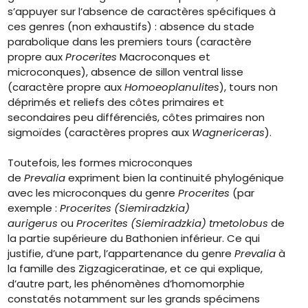
s’appuyer sur l’absence de caractères spécifiques à
ces genres (non exhaustifs) : absence du stade
parabolique dans les premiers tours (caractère
propre aux
Procerites
Macroconques et
microconques), absence de sillon ventral lisse
(caractère propre aux
Homoeoplanulites
), tours non
déprimés et reliefs des côtes primaires et
secondaires peu différenciés, côtes primaires non
sigmoïdes (caractères propres aux
Wagnericeras
).
Toutefois, les formes microconques
de
Prevalia
expriment bien la continuité phylogénique
avec les microconques du genre
Procerites
(par
exemple :
Procerites (Siemiradzkia)
aurigerus
ou
Procerites (Siemiradzkia) tmetolobus
de
la partie supérieure du Bathonien inférieur. Ce qui
justifie, d’une part, l’appartenance du genre
Prevalia
à
la famille des Zigzagiceratinae, et ce qui explique,
d’autre part, les phénomènes d’homomorphie
constatés notamment sur les grands spécimens