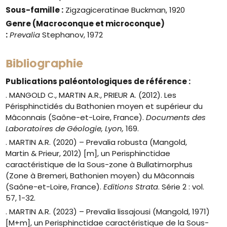
Sous-famille :
Zigzagiceratinae Buckman, 1920
Genre
(Macroconque et microconque)
:
Prevalia
Stephanov, 1972
Bibliographie
Publications paléontologiques de référence :
. MANGOLD C., MARTIN A.R., PRIEUR A. (2012). Les
Périsphinctidés du Bathonien moyen et supérieur du
Mâconnais (Saône-et-Loire, France).
Documents des
Laboratoires de Géologie, Lyon,
169.
. MARTIN A.R. (2020) – Prevalia robusta (Mangold,
Martin & Prieur, 2012) [m], un Perisphinctidae
caractéristique de la Sous-zone à Bullatimorphus
(Zone à Bremeri, Bathonien moyen) du Mâconnais
(Saône-et-Loire, France).
Editions Strata
. Série 2 : vol.
57, 1-32.
. MARTIN A.R. (2023) – Prevalia lissajousi (Mangold, 1971)
[M+m], un Perisphinctidae caractéristique de la Sous-