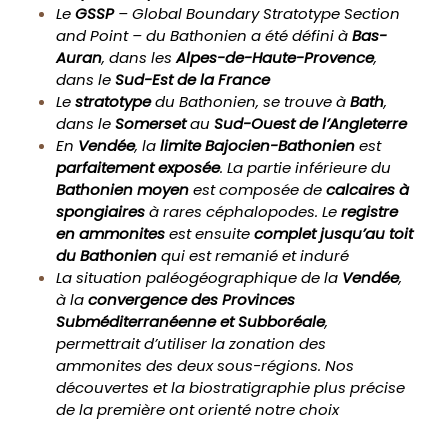
Le
GSSP
– Global Boundary Stratotype Section
and Point – du Bathonien a été défini à
Bas-
Auran
, dans les
Alpes-de-Haute-Provence
,
dans le
Sud-Est de la France
Le
stratotype
du Bathonien, se trouve à
Bath
,
dans le
Somerset
au
Sud-Ouest de l’Angleterre
En
Vendée
, la
limite Bajocien-Bathonien
est
parfaitement exposée
. La partie inférieure du
Bathonien moyen
est composée de
calcaires à
spongiaires
à rares céphalopodes. Le
registre
en ammonites
est ensuite
complet
jusqu’au toit
du Bathonien
qui est remanié et induré
La situation paléogéographique de la
Vendée
,
à la
convergence des Provinces
Subméditerranéenne et Subboréale
,
permettrait d’utiliser la zonation des
ammonites des deux sous-régions. Nos
découvertes et la biostratigraphie plus précise
de la première ont orienté notre choix