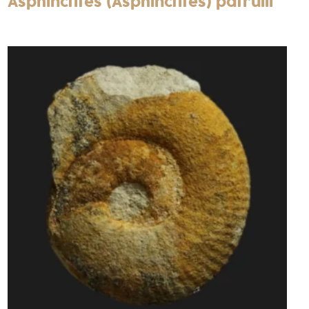
Asphinctites (Asphinctites) patrulii