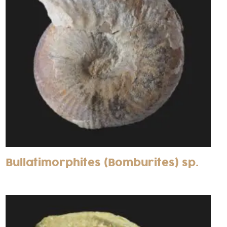
Bullatimorphites (Bomburites) sp.