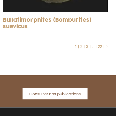
Bullatimorphites (Bomburites)
suevicus
1
2
3
…
22
>
Consulter nos publications