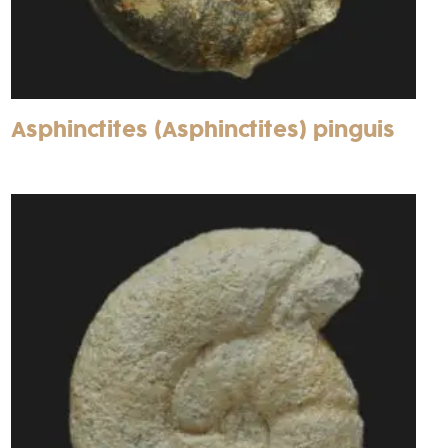
Asphinctites (Asphinctites) pinguis