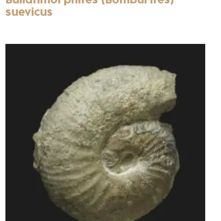
Bullatimorphites (Bomburites)
suevicus