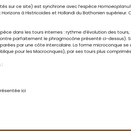
és sur ce site) est synchrone avec l’espèce
Homoeoplanulit
orizons à Histricoides et Hollandi du Bathonien supérieur. 
èce dans les tours internes : rythme d’évolution des tours, 
ontre parfaitement le phragmocône présenté ci-dessus). Sur l
parées par une côte intercalaire. La forme microconque se
lique pour les Macrocnques), par ses tours plus comprimés 
 :
résentée ici