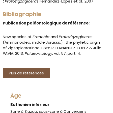
:
Protozigzagiceras
Fernandez-Lopez et al., 2007
Bibliographie
Publication paléontologique de référence :
New species of
Franchia
and
Protozigzagiceras
(Ammonoidea, middle Jurassic) : the phylletic origin
of Zigzagiceratinae. Sixto R. FERNANDEZ-LOPEZ & Julio
PAVIA. 2013.
Palaeontology
, vol. 57, part. 4.
Plus de références
Âge
Bathonien inférieur
Zone à Zigzag, sous-zone à Convergens