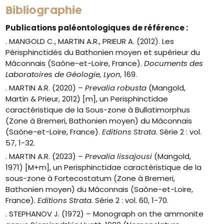
Bibliographie
Publications paléontologiques de référence :
. MANGOLD C., MARTIN A.R., PRIEUR A. (2012). Les
Périsphinctidés du Bathonien moyen et supérieur du
Mâconnais (Saône-et-Loire, France).
Documents des
Laboratoires de Géologie, Lyon,
169.
. MARTIN A.R. (2020) –
Prevalia robusta
(Mangold,
Martin & Prieur, 2012) [m], un Perisphinctidae
caractéristique de la Sous-zone à Bullatimorphus
(Zone à Bremeri, Bathonien moyen) du Mâconnais
(Saône-et-Loire, France).
Editions Strata
. Série 2 : vol.
57, 1-32.
. MARTIN A.R. (2023) –
Prevalia lissajousi
(Mangold,
1971) [M+m], un Perisphinctidae caractéristique de la
sous-zone à Fortecostatum (Zone à Bremeri,
Bathonien moyen) du Mâconnais (Saône-et-Loire,
France).
Editions Strata
. Série 2 : vol. 60, 1-70.
. STEPHANOV J. (1972) – Monograph on the ammonite