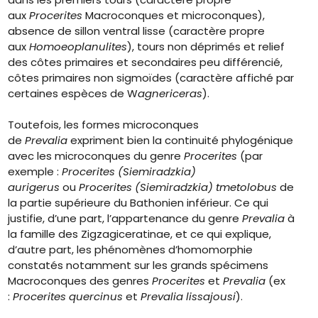
aux
Procerites
Macroconques et microconques),
absence de sillon ventral lisse (caractère propre
aux
Homoeoplanulites
), tours non déprimés et relief
des côtes primaires et secondaires peu différencié,
côtes primaires non sigmoïdes (caractère affiché par
certaines espèces de W
agnericeras
).
Toutefois, les formes microconques
de
Prevalia
expriment bien la continuité phylogénique
avec les microconques du genre
Procerites
(par
exemple :
Procerites (Siemiradzkia)
aurigerus
ou
Procerites (Siemiradzkia) tmetolobus
de
la partie supérieure du Bathonien inférieur. Ce qui
justifie, d’une part, l’appartenance du genre
Prevalia
à
la famille des Zigzagiceratinae, et ce qui explique,
d’autre part, les phénomènes d’homomorphie
constatés notamment sur les grands spécimens
Macroconques des genres
Procerites
et
Prevalia
(ex
:
Procerites quercinus
et
Prevalia lissajousi
).