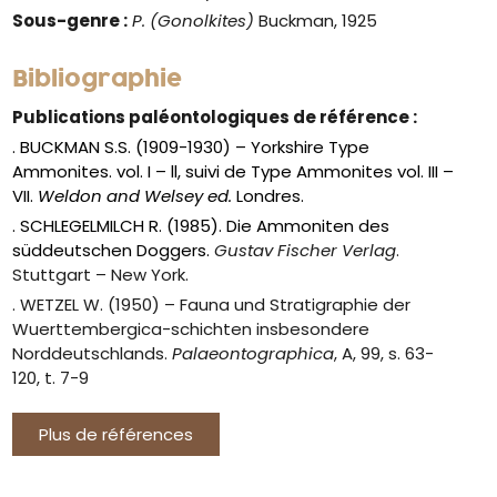
Sous-genre :
P. (Gonolkites)
Buckman, 1925
Bibliographie
Publications paléontologiques de référence :
. BUCKMAN S.S. (1909-1930) – Yorkshire Type
Ammonites. vol. I – ll, suivi de Type Ammonites vol. III –
VII.
Weldon and Welsey ed.
Londres.
. SCHLEGELMILCH R. (1985). Die Ammoniten des
süddeutschen Doggers.
Gustav Fischer Verlag
.
Stuttgart – New York.
. WETZEL W. (1950) – Fauna und Stratigraphie der
Wuerttembergica-schichten insbesondere
Norddeutschlands.
Palaeontographica
, A, 99, s. 63-
120, t. 7-9
Plus de références