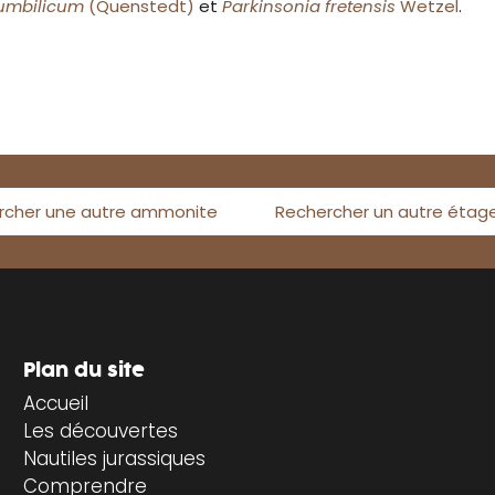
rumbilicum
(Quenstedt)
et
Parkinsonia fretensis
Wetzel
.
rcher une autre ammonite
Rechercher un autre étag
Plan du site
Accueil
Les découvertes
Nautiles jurassiques
Comprendre