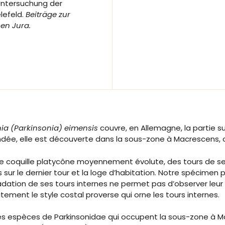
 Untersuchung der
lefeld.
Beiträge zur
en Jura.
ia (Parkinsonia) eimensis
couvre, en Allemagne, la partie s
ndée, elle est découverte dans la sous-zone à Macrescens, c
 une coquille platycône moyennement évolute, des tours de 
 sur le dernier tour et la loge d’habitation. Notre spécimen
égradation de ses tours internes ne permet pas d’observer le
faitement le style costal proverse qui orne les tours internes.
mes espèces de Parkinsonidae qui occupent la sous-zone à Ma