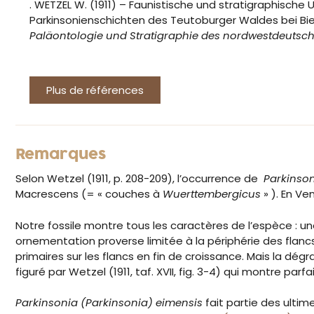
. WETZEL W. (1911) – Faunistische und stratigraphische
Parkinsonienschichten des Teutoburger Waldes bei Bie
Paläontologie und Stratigraphie des nordwestdeutsch
Plus de références
Remarques
Selon Wetzel (1911, p. 208-209), l’occurrence de
Parkinson
Macrescens (= « couches à
Wuerttembergicus
» ). En Ve
Notre fossile montre tous les caractères de l’espèce :
ornementation proverse limitée à la périphérie des flancs
primaires sur les flancs en fin de croissance. Mais la d
figuré par Wetzel (1911, taf. XVII, fig. 3-4) qui montre par
Parkinsonia (Parkinsonia) eimensis
fait partie des ulti