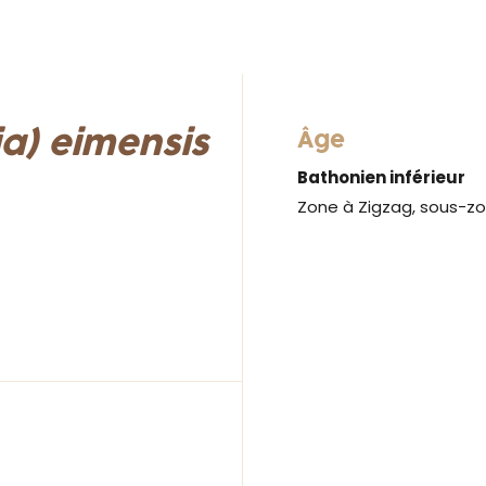
a) eimensis
Âge
Bathonien inférieur
Zone à Zigzag, sous-z